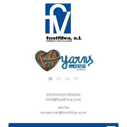
ES
EN
CA
FR
INFORMACIÓ GENERAL
info@fontfilva.com
VENTAS
comercial@fontfilva.com