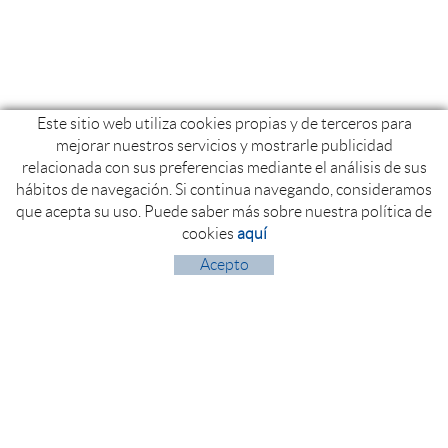
Este sitio web utiliza cookies propias y de terceros para
mejorar nuestros servicios y mostrarle publicidad
relacionada con sus preferencias mediante el análisis de sus
hábitos de navegación. Si continua navegando, consideramos
que acepta su uso. Puede saber más sobre nuestra política de
cookies
aquí
Acepto
Polígon Industrial Politger nord
17854 ST. JAUME DE LLIERCA (Girona)
+34 972 260 525
+34 972 274 804