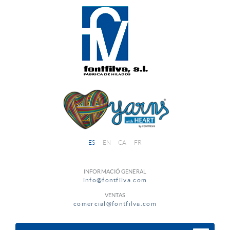
ES
EN
CA
FR
INFORMACIÓ GENERAL
info@fontfilva.com
VENTAS
comercial@fontfilva.com