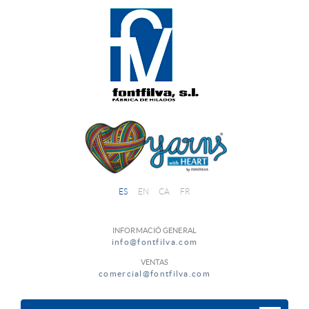
ES
EN
CA
FR
INFORMACIÓ GENERAL
info@fontfilva.com
VENTAS
comercial@fontfilva.com