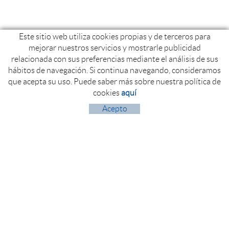
Este sitio web utiliza cookies propias y de terceros para
mejorar nuestros servicios y mostrarle publicidad
relacionada con sus preferencias mediante el análisis de sus
hábitos de navegación. Si continua navegando, consideramos
que acepta su uso. Puede saber más sobre nuestra política de
cookies
aquí
Acepto
Polígon Industrial Politger nord
17854 ST. JAUME DE LLIERCA (Girona)
+34 972 260 525
+34 972 274 804
info@fontfilva.com