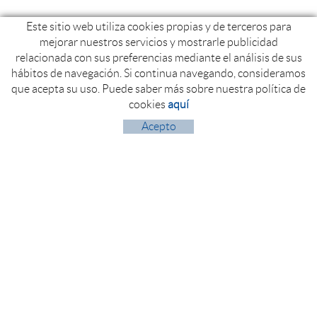
Este sitio web utiliza cookies propias y de terceros para
mejorar nuestros servicios y mostrarle publicidad
relacionada con sus preferencias mediante el análisis de sus
hábitos de navegación. Si continua navegando, consideramos
que acepta su uso. Puede saber más sobre nuestra política de
cookies
aquí
Acepto
Polígon Industrial Politger nord
17854 ST. JAUME DE LLIERCA (Girona)
+34 972 260 525
+34 972 274 804
info@fontfilva.com