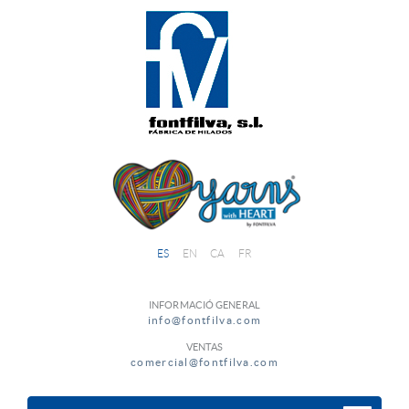
ES
EN
CA
FR
INFORMACIÓ GENERAL
info@fontfilva.com
VENTAS
comercial@fontfilva.com