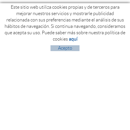
Este sitio web utiliza cookies propias y de terceros para
mejorar nuestros servicios y mostrarle publicidad
relacionada con sus preferencias mediante el análisis de sus
hábitos de navegación. Si continua navegando, consideramos
que acepta su uso. Puede saber más sobre nuestra política de
cookies
aquí
Acepto
Polígon Industrial Politger nord
17854 ST. JAUME DE LLIERCA (Girona)
+34 972 260 525
+34 972 274 804
info@fontfilva.com