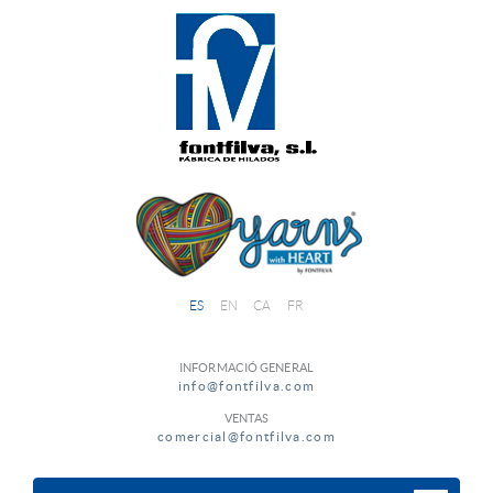
ES
EN
CA
FR
INFORMACIÓ GENERAL
info@fontfilva.com
VENTAS
comercial@fontfilva.com