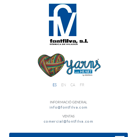
ES
EN
CA
FR
INFORMACIÓ GENERAL
info@fontfilva.com
VENTAS
comercial@fontfilva.com